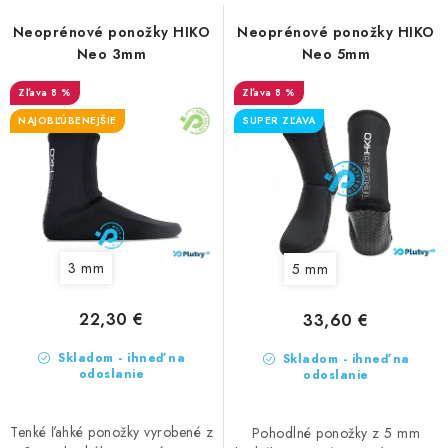
n
VŠETKO PRE DETI
s
i
Neoprénové ponožky HIKO
Neoprénové ponožky HIKO
p
HRAČKY DO VODY
Neo 3mm
Neo 5mm
e
r
p
o
8 %
8 %
PODVODNÉ SKÚTRE
r
d
NAJOBĽÚBENEJŠIE
SUPER ZĽAVA
o
u
TAŠKY A VAKY
d
k
u
t
CVIČENIE
k
o
t
v
SAUNOVANIE
3 mm
5 mm
o
v
OTUŽOVANIE
22,30 €
33,60 €
Skladom - ihneď na
Skladom - ihneď na
Predajňa Plutvy.sk
Doručenie od 1,99€
O nás
Kontakt
odoslanie
odoslanie
Tenké ľahké ponožky vyrobené z
Pohodlné ponožky z 5 mm