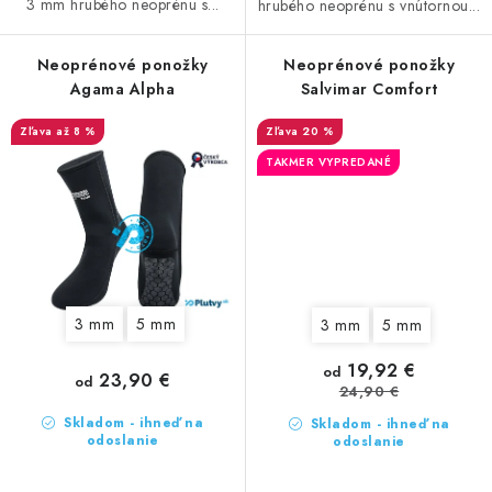
3 mm hrubého neoprénu s...
hrubého neoprénu s vnútornou...
Neoprénové ponožky
Neoprénové ponožky
Agama Alpha
Salvimar Comfort
až 8 %
20 %
TAKMER VYPREDANÉ
3 mm
5 mm
3 mm
5 mm
19,92 €
od
23,90 €
od
24,90 €
Skladom - ihneď na
Skladom - ihneď na
odoslanie
odoslanie