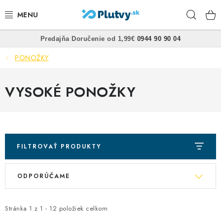
Prejsť
Hľad
na
obsah
•
•
Predajňa
Doručenie od 1,99€
0944 90 90 04
PLÁVANIE
PONOŽKY
ŠNORCHLOVANIE
VYSOKÉ PONOŽKY
FREEDIVING
SPEARFISHING
POTÁPANIE
FILTROVAŤ PRODUKTY
R
V
OBLEČENIE
ODPORÚČAME
a
ý
d
OBUV
p
e
Stránka
1
z
1
-
12
položiek celkom
i