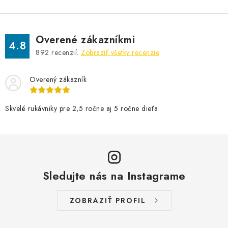
v
k
y
v
Overené zákazníkmi
4.8
ý
892
recenzií.
Zobraziť všetky recenzie
p
i
Overený zákazník
s
u
Skvelé rukávniky pre 2,5 ročne aj 5 ročne dieťa
Sledujte nás na Instagrame
ZOBRAZIŤ PROFIL