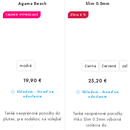
Agama Beach
Slim 0.5mm
TAKMER VYPREDANÉ
6 %
modrá
čierna
červená
zele
19,90 €
25,20 €
Skladom - ihneď na
Skladom - ihneď na
odoslanie
odoslanie
Tenké neoprénové ponožky do
Tenké neoprénové ponožky
plutiev, pre vodákov, na volejbal
Hiko Slim 0.5mm výborná
...
izolácia do...