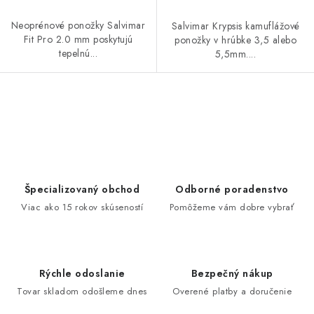
Neoprénové ponožky Salvimar
Salvimar Krypsis kamuflážové
Fit Pro 2.0 mm poskytujú
ponožky v hrúbke 3,5 alebo
tepelnú...
5,5mm....
O
v
l
á
d
Špecializovaný obchod
Odborné poradenstvo
a
Viac ako 15 rokov skúseností
Pomôžeme vám dobre vybrať
c
i
e
Rýchle odoslanie
Bezpečný nákup
p
Tovar skladom odošleme dnes
Overené platby a doručenie
r