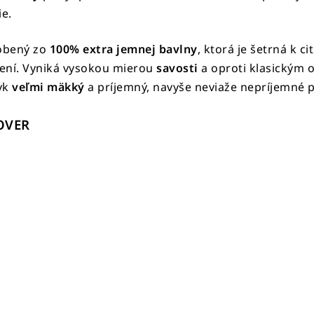
ie.
obený zo
100% extra jemnej bavlny
, ktorá je šetrná k ci
ení. Vyniká vysokou mierou
savosti
a oproti klasickým 
tyk
veľmi mäkký
a príjemný, navyše neviaže nepríjemné p
OVER