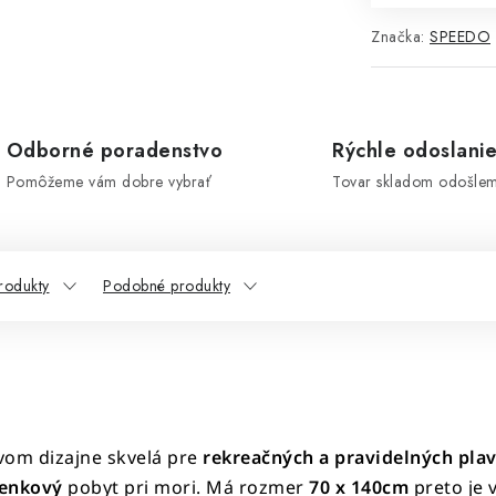
Značka:
SPEEDO
Odborné poradenstvo
Rýchle odoslani
Pomôžeme vám dobre vybrať
Tovar skladom odošle
rodukty
Podobné produkty
vom dizajne skvelá pre
rekreačných a pravidelných pla
enkový
pobyt pri mori. Má rozmer
70 x 140cm
preto je 