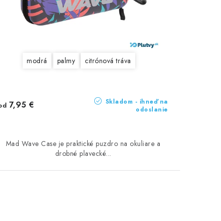
modrá
palmy
citrónová tráva
Skladom - ihneď na
7,95 €
od
odoslanie
Mad Wave Case je praktické puzdro na okuliare a
drobné plavecké...