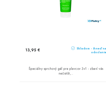
Skladom - ihneď n
13,95 €
odoslani
Špeciálny sprchový gél pre plavcov 3v1 - zbaví vás
nečistôt,...