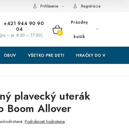
Prihlásenie
Registrácia
Prázdny
+421 944 90 90
04
NÁKUPNÝ
(po – pi: 8:30 – 17:00)
košík
KOŠÍK
OBUV
VŠETKO PRE DETI
HRAČKY DO VODY
ný plavecký uterák
o Boom Allover
eohodnotené
Podrobnosti hodnotenia