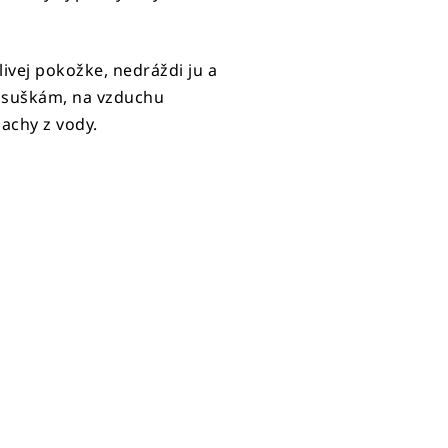
tlivej pokožke, nedráždi ju a
osuškám, na vzduchu
achy z vody.