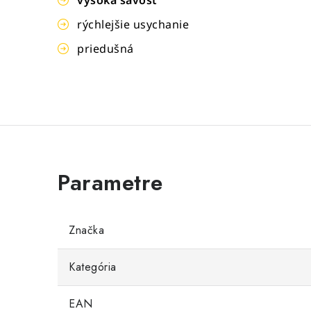
vysoká savosť
rýchlejšie usychanie
priedušná
Značka
Kategória
EAN