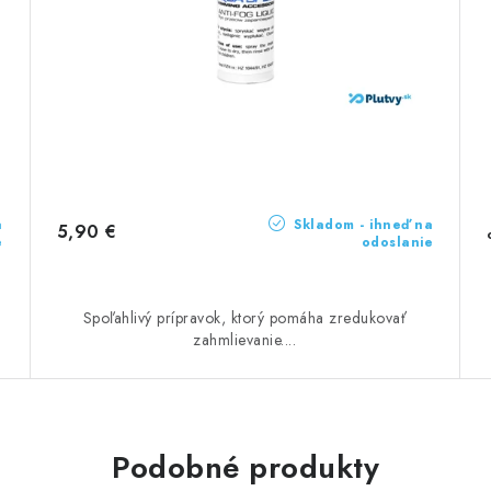
a
Skladom - ihneď na
5,90 €
e
odoslanie
Spoľahlivý prípravok, ktorý pomáha zredukovať
zahmlievanie....
Podobné produkty