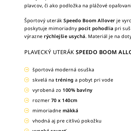
plavcov, či ako podložka na plážové opaľovan
Športový uterák
Speedo Boom Allover
je vyr
poskytuje mimoriadny
pocit pohodlia
pri suš
výrazne
rýchlejšie usychá
. Materiál je na do
PLAVECKÝ UTERÁK
SPEEDO BOOM ALL
športová moderná osuška
skvelá na
tréning
a pobyt pri vode
vyrobená zo
100% bavlny
rozmer
70 x 140cm
mimoriadne
mäkká
vhodná aj pre citlivú pokožku