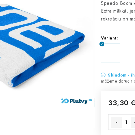
Speedo Boom Al
Extra mäkká, je
rekreáciu pri mo
Variant:
Skladom - i
33,30 
Jednotková 