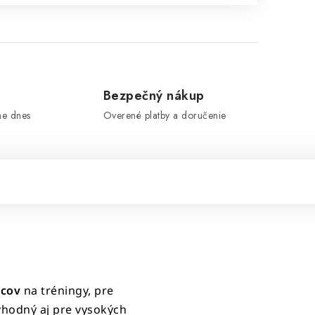
e
Bezpečný nákup
me dnes
Overené platby a doručenie
vcov
na tréningy, pre
vhodný aj pre vysokých