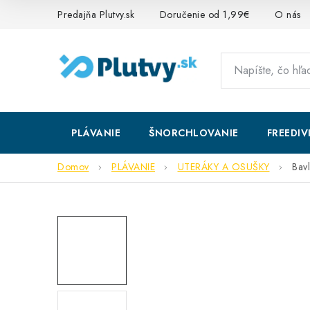
Prejsť
Predajňa Plutvy.sk
Doručenie od 1,99€
O nás
na
obsah
PLÁVANIE
ŠNORCHLOVANIE
FREEDIV
Domov
PLÁVANIE
UTERÁKY A OSUŠKY
Bav