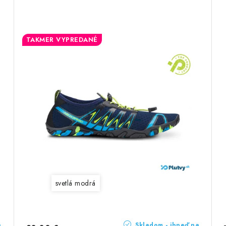
TAKMER VYPREDANÉ
svetlá modrá
a
Skladom - ihneď na