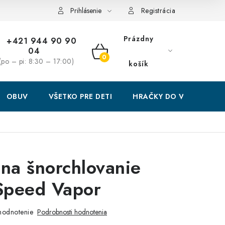
Prihlásenie
Registrácia
Prázdny
+421 944 90 90
04
NÁKUPNÝ
(po – pi: 8:30 – 17:00)
košík
KOŠÍK
OBUV
VŠETKO PRE DETI
HRAČKY DO VODY
 na šnorchlovanie
Speed Vapor
hodnotenie
Podrobnosti hodnotenia