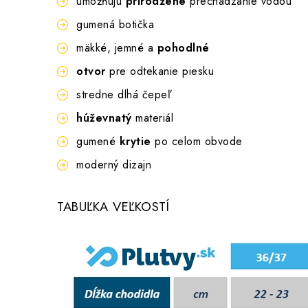
umožňujú
prirodzené
prechádzanie vodou
gumená botička
mäkké, jemné a
pohodlné
otvor
pre odtekanie piesku
stredne dlhá čepeľ
húževnatý
materiál
gumené
krytie
po celom obvode
moderný dizajn
TABUĽKA VEĽKOSTÍ