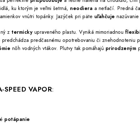
sa perfektne
prispôsobuje
a tesne nalieha na chodidlo, čím
dlá, ku ktorým je veľmi šetrná,
neodiera
a netlačí. Predná ča
mienkov vnútri topánky. Jazýček pri päte
uľahčuje
nazúvanie 
ený z
termicky
upraveného plastu. Vyniká mimoriadnou
flexib
é predchádza predčasnému opotrebovaniu či znehodnoteniu plu
ómie
nôh vodných vtákov. Plutvy tak pomáhajú
prirodzeným
p
-SPEED VAPOR
:
ké
potápanie