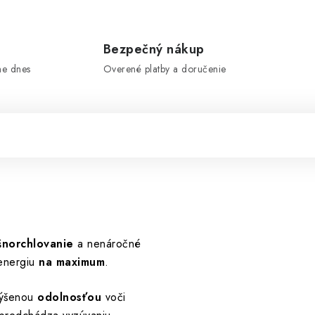
e
Bezpečný nákup
me dnes
Overené platby a doručenie
šnorchlovanie
a nenáročné
energiu
na maximum
.
výšenou
odolnosťou
voči