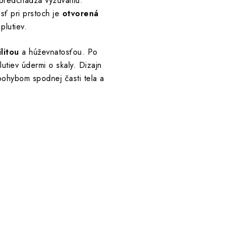
 predchádza vyzúvaniu.
sť pri prstoch je
otvorená
plutiev.
ilitou
a húževnatosťou. Po
tiev údermi o skaly. Dizajn
ohybom spodnej časti tela a