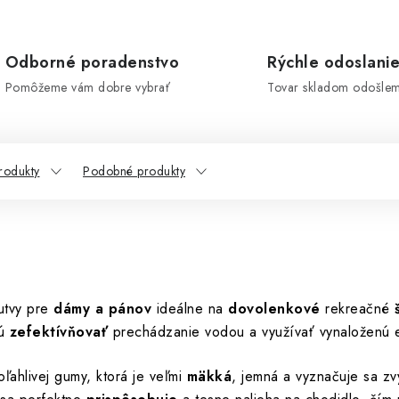
Odborné poradenstvo
Rýchle odoslani
Pomôžeme vám dobre vybrať
Tovar skladom odošle
rodukty
Podobné produkty
utvy pre
dámy a pánov
ideálne na
dovolenkové
rekreačné
jú
zefektívňovať
prechádzanie vodou a využívať vynaloženú 
ľahlivej gumy, ktorá je veľmi
mäkká
, jemná a vyznačuje sa z