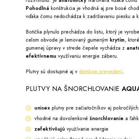
roztrhnutiu. Je
anatomicky
tvarovaná vďaka čomu 
Pohodlná
konštrukcia je vhodná aj pre bosé chodi
vďaka čomu nedochádza k zadržiavaniu piesku a ka
Botička plynulo prechádza do listu, ktorý je vyrob
celom obvode je lemovaný gumeným
krytím
, ktor
gumenej úpravy v strede čepele vychádza z
anat
efektívnemu
využívaniu energie záberu.
Plutvy sú dostupné aj v
detskom prevedení
.
PLUTVY NA ŠNORCHLOVANIE
AQUA
unisex
plutvy pre začiatočníkov aj pokročilých
vhodné na dovolenkové
šnorchlovanie
a ľah
zefektívňujú
využívanie energie