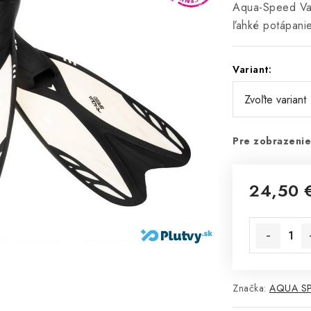
Aqua-Speed Vap
ľahké potápanie
Variant:
Pre zobrazenie
24,50 
Jednotková 
Značka:
AQUA S