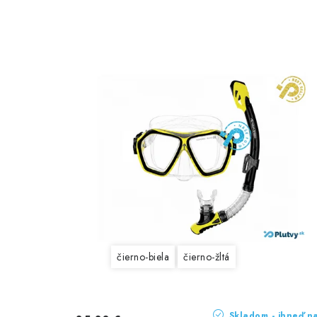
čierno-biela
čierno-žltá
Skladom - ihneď n