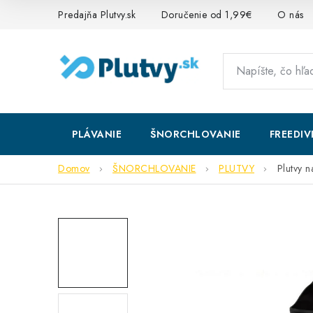
Prejsť
Predajňa Plutvy.sk
Doručenie od 1,99€
O nás
na
obsah
PLÁVANIE
ŠNORCHLOVANIE
FREEDIV
Domov
ŠNORCHLOVANIE
PLUTVY
Plutvy 