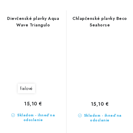
Dievčenské plavky Aqua
Chlapčenské plavky Beco
Wave Triangulo
Seahorse
fialové
15,10 €
15,10 €
Skladom - ihneď na
Skladom - ihneď na
odoslanie
odoslanie