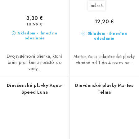
belasá
3,30 €
12,20 €
10,99 €
Skladom - ihneď na
Skladom - ihneď na
odoslanie
odoslanie
Dvojsystémová plienka, ktorá
Martes Avici chlapčenské plavky
bráni prenikaniu nečistôt do
vhodné od 1 do 4 rokov na...
vody...
Dievčenské plavky Aqua-
Dievčenské plavky Martes
Speed Luna
Telma