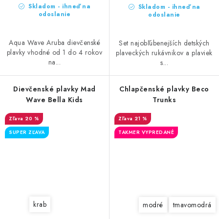
Skladom - ihneď na
Skladom - ihneď na
odoslanie
odoslanie
Aqua Wave Aruba dievčenské
Set najobľúbenejších detských
plavky vhodné od 1 do 4 rokov
plaveckých rukávnikov a plaviek
na...
s...
Dievčenské plavky Mad
Chlapčenské plavky Beco
Wave Bella Kids
Trunks
20 %
21 %
SUPER ZĽAVA
TAKMER VYPREDANÉ
krab
modré
tmavomodrá