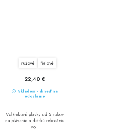
ružové
fialové
22,40 €
Skladom - ihneď na
odoslanie
Volánikové plavky od 5 rokov
na plávanie a detskú rekreáciu
vo...