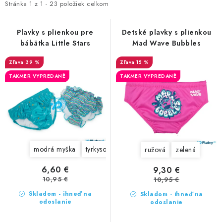
VŠETKO PRE DETI
e
Stránka
1
z
1
-
23
položiek celkom
i
n
s
HRAČKY DO VODY
i
Plavky s plienkou pre
Detské plavky s plienkou
p
bábätka Little Stars
Mad Wave Bubbles
e
r
PODVODNÉ SKÚTRE
p
o
39 %
15 %
r
d
TAKMER VYPREDANÉ
TAKMER VYPREDANÉ
TAŠKY A VAKY
o
u
d
k
CVIČENIE
u
t
k
SAUNOVANIE
o
t
v
modrá myška
tyrkysové kvetinky
palmy
ružové kvetink
ružová
zelená
o
OTUŽOVANIE
v
6,60 €
9,30 €
10,95 €
10,95 €
Predajňa Plutvy.sk
Doručenie od 1,99€
O nás
Kontakt
Skladom - ihneď na
Skladom - ihneď na
odoslanie
odoslanie