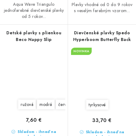
Aqua Wave Triangulo
Plavky vhodné od 0 do 9 rokov
jednofarebné dievčenské plavky
s veselým farebným vzorom...
od 5 rokov...
Detské plavky s plienkou
Dievčenské plavky Spedo
Beco Nappy Slip
Hyperboom Butterfly Back
NOVINKA
ružová
modrá
červené
tyrkysové
7,60 €
33,70 €
Skladom - ihneď na
Skladom - ihneď na