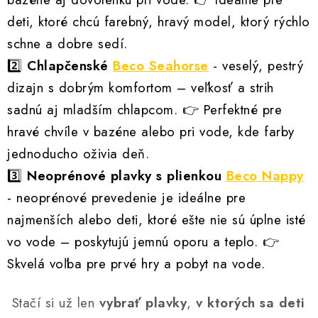
deti, ktoré chcú farebný, hravý model, ktorý rýchlo
schne a dobre sedí.
2️⃣
Chlapčenské
Beco Seahorse
- v
eselý, pestrý
dizajn s dobrým komfortom – veľkosť a strih
sadnú aj mladším chlapcom.
👉 Perfektné pre
hravé chvíle v bazéne alebo pri vode, kde farby
jednoducho oživia deň.
3️⃣
Neoprénové plavky s plienkou
Beco Nappy
- n
eoprénové prevedenie je ideálne pre
najmenších alebo deti, ktoré ešte nie sú úplne isté
vo vode – poskytujú jemnú oporu a teplo.
👉
Skvelá voľba pre prvé hry a pobyt na vode.
Stačí si už len
vybrať plavky
,
v ktorých sa deti