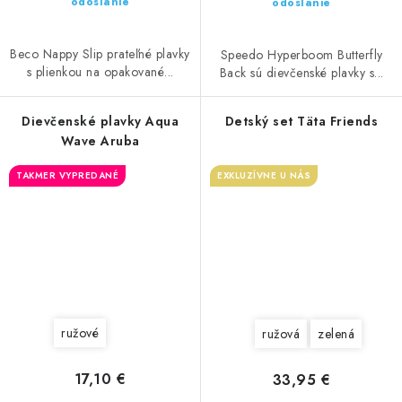
odoslanie
odoslanie
Beco Nappy Slip prateľné plavky
Speedo Hyperboom Butterfly
s plienkou na opakované...
Back sú dievčenské plavky s...
Dievčenské plavky Aqua
Detský set Täta Friends
Wave Aruba
TAKMER VYPREDANÉ
EXKLUZÍVNE U NÁS
ružové
ružová
zelená
17,10 €
33,95 €