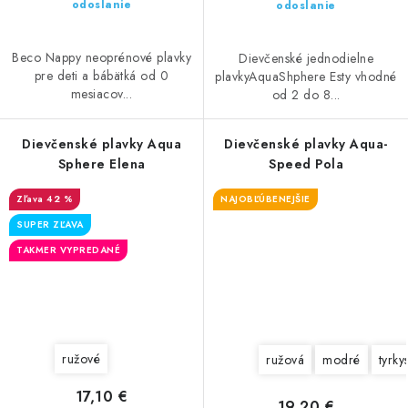
odoslanie
odoslanie
Beco Nappy neoprénové plavky
Dievčenské jednodielne
pre deti a bábätká od 0
plavkyAquaShphere Esty vhodné
mesiacov...
od 2 do 8...
Dievčenské plavky Aqua
Dievčenské plavky Aqua-
Sphere Elena
Speed Pola
42 %
NAJOBĽÚBENEJŠIE
SUPER ZĽAVA
TAKMER VYPREDANÉ
ružové
ružová
modré
tyrky
17,10 €
19,20 €