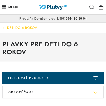
Prejsť
Hľad
na
obsah
•
•
Predajňa
Doručenie od 1,99€
0944 90 90 04
PLÁVANIE
DETI DO 6 ROKOV
ŠNORCHLOVANIE
PLAVKY PRE DETI DO 6
FREEDIVING
ROKOV
SPEARFISHING
POTÁPANIE
FILTROVAŤ PRODUKTY
OBLEČENIE
R
V
ODPORÚČAME
a
OBUV
ý
d
p