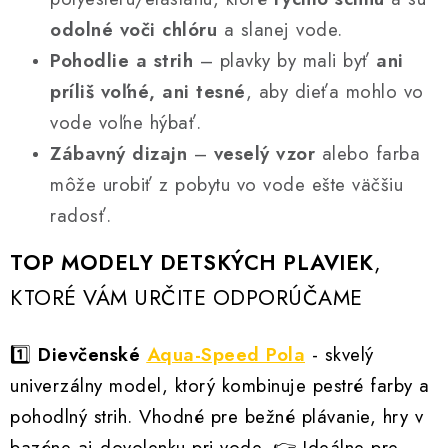
p
odolné voči chlóru
a slanej vode.
i
Pohodlie a strih
– plavky by mali byť
ani
s
u
príliš voľné, ani tesné
, aby dieťa mohlo vo
vode voľne hýbať.
Zábavný dizajn
–
veselý vzor
alebo farba
môže urobiť z pobytu vo vode ešte väčšiu
radosť.
TOP MODELY DETSKÝCH PLAVIEK
,
KTORÉ VÁM URČITE ODPORÚČAME
1️⃣
Dievčenské
Aqua-Speed Pola
- s
kvelý
univerzálny model, ktorý kombinuje pestré farby a
pohodlný strih. Vhodné pre bežné plávanie, hry v
bazéne aj dovolenku pri vode.
👉 Ideálne pre