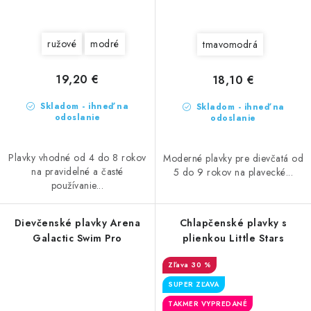
ružové
modré
tmavomodrá
19,20 €
18,10 €
Skladom - ihneď na
Skladom - ihneď na
odoslanie
odoslanie
Plavky vhodné od 4 do 8 rokov
Moderné plavky pre dievčatá od
na pravidelné a časté
5 do 9 rokov na plavecké...
používanie...
Dievčenské plavky Arena
Chlapčenské plavky s
Galactic Swim Pro
plienkou Little Stars
30 %
SUPER ZĽAVA
TAKMER VYPREDANÉ