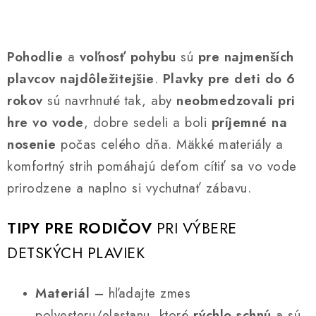
O
v
Pohodlie
a
voľnosť pohybu
sú
pre najmenších
l
plavcov najdôležitejšie
.
Plavky pre deti do 6
á
rokov
sú navrhnuté tak, aby
neobmedzovali pri
d
a
hre vo vode
, dobre sedeli a boli
príjemné na
c
nosenie
počas celého dňa. Mäkké materiály a
i
komfortný strih pomáhajú deťom cítiť sa vo vode
e
prirodzene a naplno si vychutnať zábavu.
p
r
TIPY PRE RODIČOV
PRI VÝBERE
v
k
DETSKÝCH PLAVIEK
y
v
Materiál
– hľadajte zmes
ý
polyesteru/elastanu, ktoré
rýchlo schnú
a sú