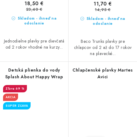
18,50 €
11,70 €
23,40 €
14,95 €
Skladom - ihneď na
Skladom - ihneď na
odoslanie
odoslanie
Jednodielne plavky pre dievčatá
Beco Trunks plavky pre
od 2 rokov vhodné na kurzy...
chlapcov od 2 až do 17 rokov
na plavecké...
Detská plienka do vody
Chlapčenské plavky Martes
Splash About Happy Wrap
Avici
69 %
AKCIA
SUPER ZĽAVA