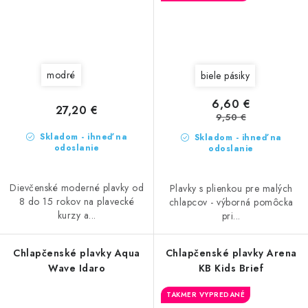
modré
biele pásiky
6,60 €
27,20 €
9,50 €
Skladom - ihneď na
Skladom - ihneď na
odoslanie
odoslanie
Dievčenské moderné plavky od
Plavky s plienkou pre malých
8 do 15 rokov na plavecké
chlapcov - výborná pomôcka
kurzy a...
pri...
Chlapčenské plavky Aqua
Chlapčenské plavky Arena
Wave Idaro
KB Kids Brief
TAKMER VYPREDANÉ