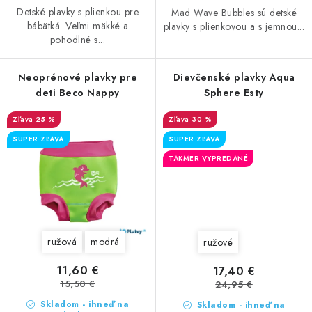
Detské plavky s plienkou pre
Mad Wave Bubbles sú detské
bábätká. Veľmi mäkké a
plavky s plienkovou a s jemnou...
pohodlné s...
Neoprénové plavky pre
Dievčenské plavky Aqua
deti Beco Nappy
Sphere Esty
25 %
30 %
SUPER ZĽAVA
SUPER ZĽAVA
TAKMER VYPREDANÉ
ružová
modrá
ružové
11,60 €
17,40 €
15,50 €
24,95 €
Skladom - ihneď na
Skladom - ihneď na