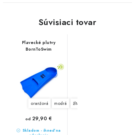
Súvisiaci tovar
Plavecké plutvy
BornToSwim
oranžová
modrá
žltá
zelená
29,90 €
od
Skladom - ihneď na