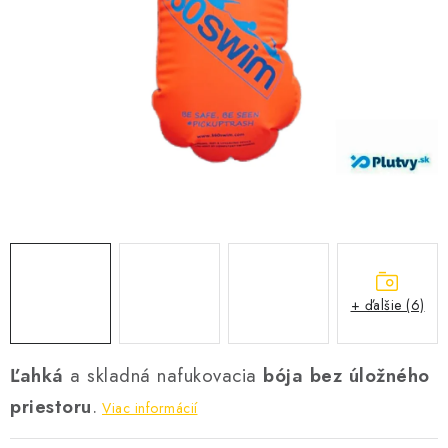
VŠETKO PRE DETI
HRAČKY DO VODY
PODVODNÉ SKÚTRE
TAŠKY A VAKY
CVIČENIE
SAUNOVANIE
+ ďalšie (6)
OTUŽOVANIE
Predajňa Plutvy.sk
Doručenie od 1,99€
O nás
Kontakt
Ľahká
a skladná nafukovacia
bója bez úložného
priestoru
.
Viac informácií