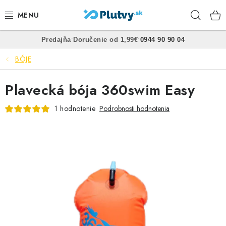
Prejsť
Hľad
na
obsah
•
•
Predajňa
Doručenie od 1,99€
0944 90 90 04
PLÁVANIE
BÓJE
ŠNORCHLOVANIE
Plavecká bója 360swim Easy
FREEDIVING
1 hodnotenie
Podrobnosti hodnotenia
SPEARFISHING
POTÁPANIE
OBLEČENIE
OBUV