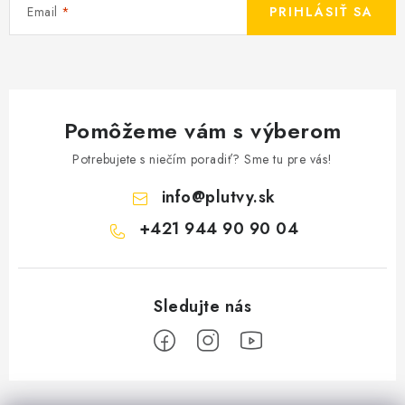
Email
PRIHLÁSIŤ SA
Pomôžeme vám s výberom
Potrebujete s niečím poradiť? Sme tu pre vás!
info
@
plutvy.sk
+421 944 90 90 04
Z