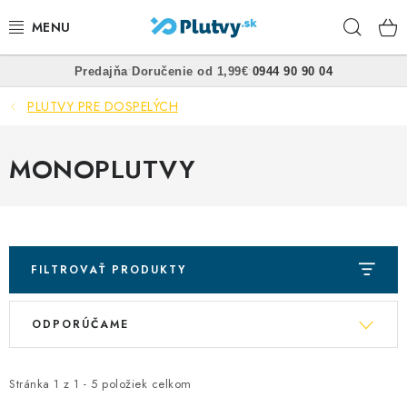
Prejsť
Hľad
na
obsah
•
•
Predajňa
Doručenie od 1,99€
0944 90 90 04
PLÁVANIE
PLUTVY PRE DOSPELÝCH
ŠNORCHLOVANIE
MONOPLUTVY
FREEDIVING
SPEARFISHING
POTÁPANIE
FILTROVAŤ PRODUKTY
R
V
OBLEČENIE
ODPORÚČAME
a
ý
d
OBUV
p
e
Stránka
1
z
1
-
5
položiek celkom
i