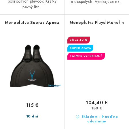
pokročilých plavcov. Krátky
a dospelých. Vynikajúca na...
pevný list...
Monoplutva Sopras Apnea
Monoplutva Fluyd Monofin
42 %
SUPER ZĽAVA
TAKMER VYPREDANÉ
104,40 €
115 €
180 €
10 dní
Skladom - ihneď na
odoslanie