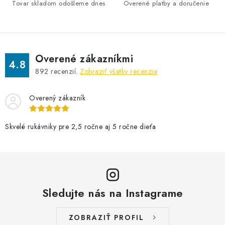
Tovar skladom odošleme dnes
Overené platby a doručenie
r
v
k
y
v
Overené zákazníkmi
4.8
ý
892
recenzií.
Zobraziť všetky recenzie
p
i
Overený zákazník
s
u
Skvelé rukávniky pre 2,5 ročne aj 5 ročne dieťa
Sledujte nás na Instagrame
ZOBRAZIŤ PROFIL