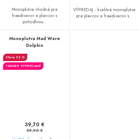
Monoplutva vhodná pre
VÝPREDAJ - kvalitná monoplutva
freediverov a plavcov s
pre plavcov a freediverov s...
pohodlnou...
Monoplutva Mad Wave
Dolphin
33 %
TAKMER VYPREDANÉ
39,70 €
59,90 €