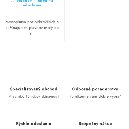
Skladom - ihneď na
odoslanie
Monoplutva pre pokročilých a
začínajúcich plavcov motýlika
a...
O
v
l
á
d
Špecializovaný obchod
Odborné poradenstvo
a
Viac ako 15 rokov skúseností
Pomôžeme vám dobre vybrať
c
i
e
Rýchle odoslanie
Bezpečný nákup
p