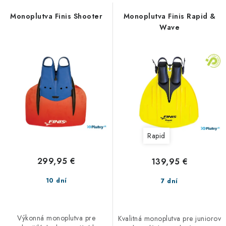
n
VŠETKO PRE DETI
s
i
Monoplutva Finis Shooter
Monoplutva Finis Rapid &
p
HRAČKY DO VODY
Wave
e
r
p
o
PODVODNÉ SKÚTRE
r
d
o
u
TAŠKY A VAKY
d
k
u
t
CVIČENIE
k
o
t
v
SAUNOVANIE
Rapid
o
v
OTUŽOVANIE
299,95 €
139,95 €
10 dní
7 dní
Predajňa Plutvy.sk
Doručenie od 1,99€
O nás
Kontakt
Výkonná monoplutva pre
Kvalitná monoplutva pre juniorov