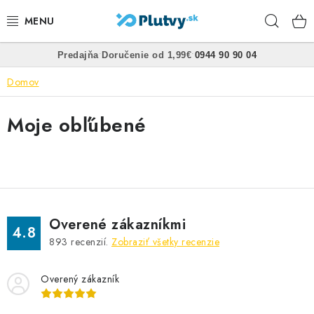
Prejsť
Hľad
na
obsah
•
•
Predajňa
Doručenie od 1,99€
0944 90 90 04
PLÁVANIE
Domov
ŠNORCHLOVANIE
Moje obľúbené
FREEDIVING
SPEARFISHING
POTÁPANIE
Overené zákazníkmi
4.8
OBLEČENIE
893
recenzií.
Zobraziť všetky recenzie
OBUV
Overený zákazník