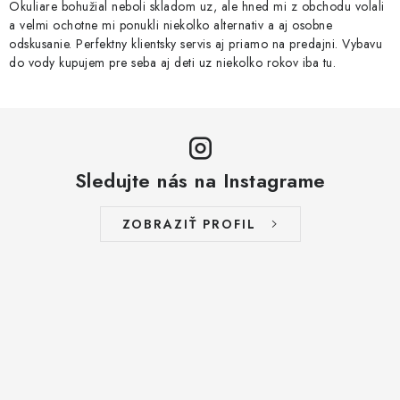
VŠETKO PRE DETI
Okuliare bohužial neboli skladom uz, ale hned mi z obchodu volali
a velmi ochotne mi ponukli niekolko alternativ a aj osobne
odskusanie. Perfektny klientsky servis aj priamo na predajni. Vybavu
HRAČKY DO VODY
do vody kupujem pre seba aj deti uz niekolko rokov iba tu.
PODVODNÉ SKÚTRE
TAŠKY A VAKY
Sledujte nás na Instagrame
CVIČENIE
ZOBRAZIŤ PROFIL
SAUNOVANIE
OTUŽOVANIE
Predajňa Plutvy.sk
Doručenie od 1,99€
O nás
Kontakt